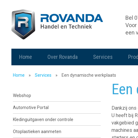
Bel 
Voor 
een 
Home
Over Rovanda
Services
Pro
Home
»
Services
»
Een dynamische werkplaats
Een 
Webshop
Automotive Portal
Dankzij ons 
U heeft bij
Kledinguitgaven onder controle
vakgebied g
machines aa
Otoplastieken aanmeten
starters en 