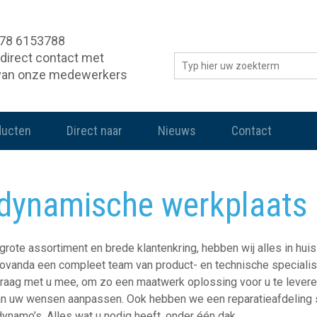
078 6153788
direct contact met
van onze medewerkers
ducten
Direct naar
Nieuws
Contact
dynamische werkplaats
grote assortiment en brede klantenkring, hebben wij alles in hui
 Rovanda een compleet team van product- en technische specialis
raag met u mee, om zo een maatwerk oplossing voor u te leveren
n uw wensen aanpassen. Ook hebben we een reparatieafdeling sp
dynamo’s. Alles wat u nodig heeft, onder één dak.