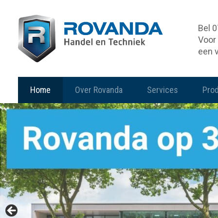
Bel 
Voor 
een 
Home
Over Rovanda
Services
Pro
De basis voor
complete