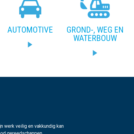
AUTOMOTIVE
GROND-, WEG EN
WATERBOUW
n werk veilig en vakkundig kan
anbod gereedschappen,