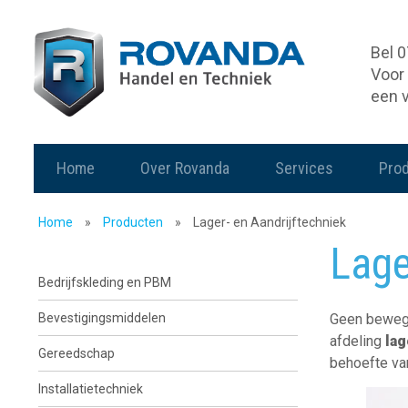
Bel 
Voor 
een 
Home
Over Rovanda
Services
Pro
Home
»
Producten
»
Lager- en Aandrijftechniek
Lage
Bedrijfskleding en PBM
Bevestigingsmiddelen
Geen bewegin
afdeling
lag
Gereedschap
behoefte va
Installatietechniek