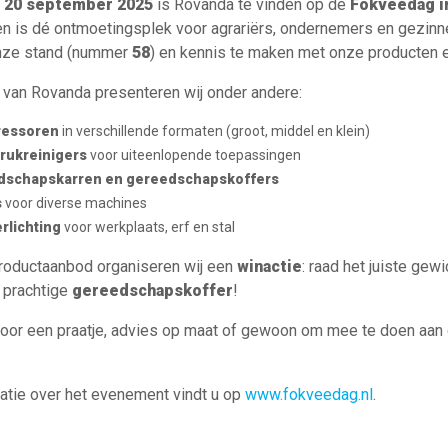
g
20 september 2025
is Rovanda te vinden op de
Fokveedag i
 is dé ontmoetingsplek voor agrariërs, ondernemers en gezinnen 
nze stand (nummer
58
) en kennis te maken met onze producten 
 van Rovanda presenteren wij onder andere:
essoren
in verschillende formaten (groot, middel en klein)
rukreinigers
voor uiteenlopende toepassingen
dschapskarren en gereedschapskoffers
s
voor diverse machines
rlichting
voor werkplaats, erf en stal
roductaanbod organiseren wij een
winactie
: raad het juiste ge
 prachtige
gereedschapskoffer
!
or een praatje, advies op maat of gewoon om mee te doen aan de 
atie over het evenement vindt u op
www.fokveedag.nl
.