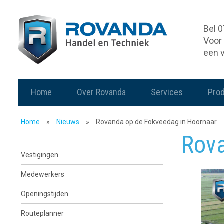
Bel 
Voor 
een 
Home
Over Rovanda
Services
Pro
Home
»
Nieuws
»
Rovanda op de Fokveedag in Hoornaar
Rova
Vestigingen
Medewerkers
Openingstijden
Routeplanner