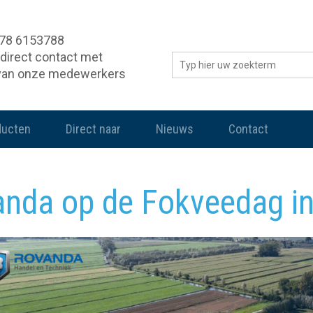
078 6153788
direct contact met
van onze medewerkers
ducten
Direct naar
Nieuws
Contact
nda op de Fokveedag i