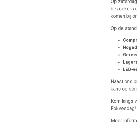
Op zaterda
bezoekers en
komen bij o
Op de stand
Compr
Hoged
Geree
Lager
LED-ve
Naast ons p
kans op een
Kom langs vo
Fokveedag!
Meer inform