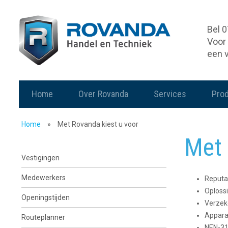
Bel 
Voor 
een 
Home
Over Rovanda
Services
Pro
Home
»
Met Rovanda kiest u voor
Met 
Vestigingen
Medewerkers
Reputa
Oploss
Openingstijden
Verzeke
Appara
Routeplanner
NEN-31