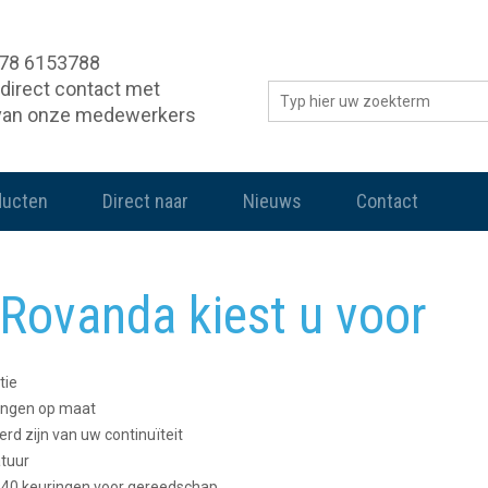
078 6153788
direct contact met
van onze medewerkers
ducten
Direct naar
Nieuws
Contact
Rovanda kiest u voor
tie
ingen op maat
rd zijn van uw continuïteit
tuur
40 keuringen voor gereedschap