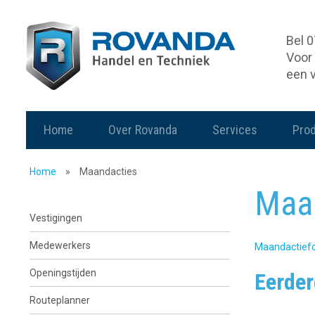
Bel 
Voor 
een 
Home
Over Rovanda
Services
Pro
Home
»
Maandacties
Maa
Vestigingen
Medewerkers
Maandactiefo
Openingstijden
Eerder
Routeplanner