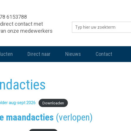
078 6153788
direct contact met
van onze medewerkers
ducten
Direct naar
Nieuws
Contact
ndacties
lder aug-sept 2026
Downloaden
e maandacties
(verlopen)