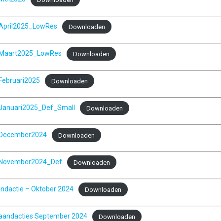
April2025_LowRes
Downloaden
Maart2025_LowRes
Downloaden
Februari2025
Downloaden
Januari2025_Def_Small
Downloaden
_December2024
Downloaden
_November2024_Def
Downloaden
dactie – Oktober 2024
Downloaden
aandacties September 2024
Downloaden